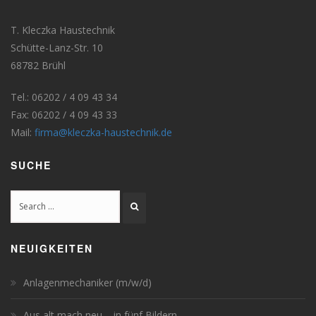
T. Kleczka Haustechnik
Schütte-Lanz-Str. 10
68782 Brühl
Tel.: 06202 / 4 09 43 34
Fax: 06202 / 4 09 43 33
Mail:
firma@kleczka-haustechnik.de
SUCHE
NEUIGKEITEN
Anlagenmechaniker (m/w/d)
Aus alt mach neu – in fünf Bildern